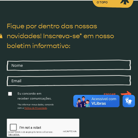
O TOPO
Fique por dentro das nossas
novidades! Inscreva-se* em nosso
boletim informativo:
Eu concordo em
ENVIAR
receber comunicações.
*Ao informar meus dados, concordo
com a
Política de Privacidade
.