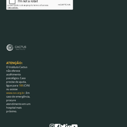
ATENÇÃO:
O Instituto Cactus
não oferece
acolhimento
psicológico. Caso
precise de ajuda,
ligue para
188
(CVV)
ou acesse
www.cvv.org.br
. Em
caso de emergência,
procure
atendimento em um
hospital mais
próximo.