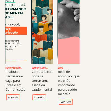
SEM CATEGORIA
SEM CATEGORIA
BLOG
Instituto
Como a leitura
Rede de
Cactus abre
pode se
apoio: por que
vaga para
tornar uma
ela é tão
Estágio em
aliada da
importante
Comunicação
saúde mental
para a saúde
mental?
LEIA MAIS
LEIA MAIS
LEIA MAIS