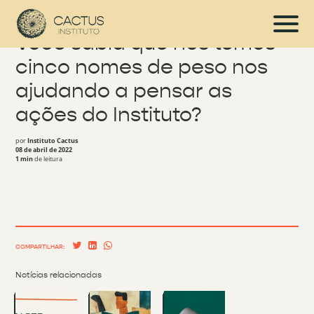
Você sabia que nós temos
cinco nomes de peso nos
ajudando a pensar as
ações do Instituto?
por
Instituto Cactus
08 de abril de 2022
1 min
de leitura
COMPARTILHAR:
Notícias relacionadas