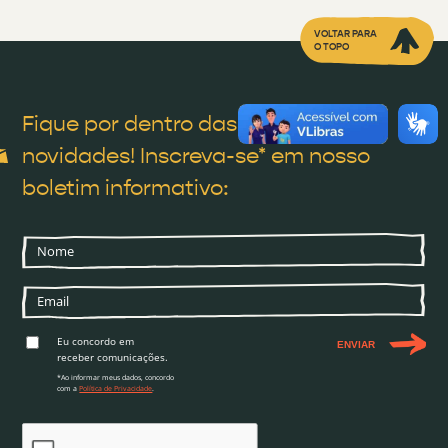
VOLTAR PARA
O TOPO
Fique por dentro das nossas
novidades! Inscreva-se* em nosso
boletim informativo:
Eu concordo em
ENVIAR
receber comunicações.
*Ao informar meus dados, concordo
com a
Política de Privacidade
.