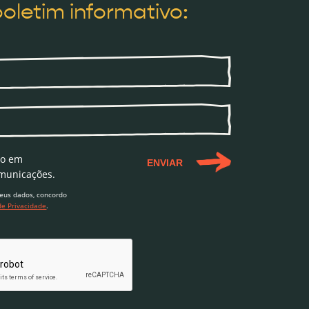
oletim informativo:
do em
ENVIAR
municações.
eus dados, concordo
 de Privacidade
.