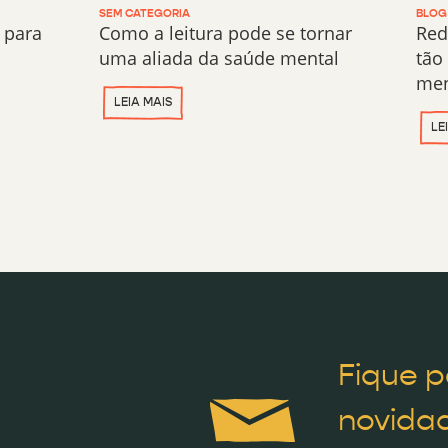
SEM CATEGORIA
BLOG
 para
Como a leitura pode se tornar
Red
uma aliada da saúde mental
tão
men
LEIA MAIS
LE
Fique p
novidad