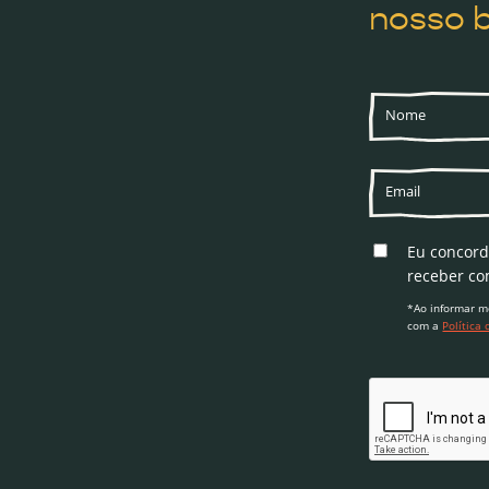
nosso b
Eu concor
receber co
*Ao informar m
com a
Política