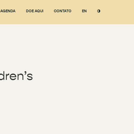
AGENDA
DOE AQUI
CONTATO
EN
dren’s