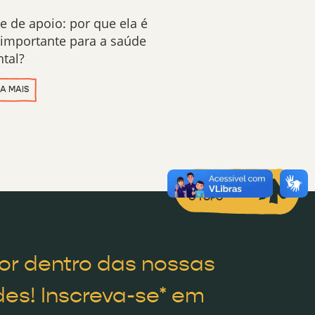
e de apoio: por que ela é
 importante para a saúde
tal?
IA MAIS
VOLTAR PARA
O TOPO
or dentro das nossas
es! Inscreva-se* em