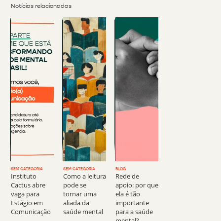
Notícias relacionadas
SEM CATEGORIA
SEM CATEGORIA
BLOG
Instituto
Como a leitura
Rede de
Cactus abre
pode se
apoio: por que
vaga para
tornar uma
ela é tão
Estágio em
aliada da
importante
Comunicação
saúde mental
para a saúde
mental?