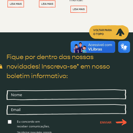
LEIA MAIS
LEIA MAIS
LEIA MAIS
VOLTAR PARA
O TOPO
Fique por dentro das nossas
novidades! Inscreva-se* em nosso
boletim informativo:
Eu concordo em
ENVIAR
receber comunicações.
*Ao informar meus dados, concordo