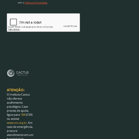
com a
Política de Privacidade
.
ATENÇÃO:
O Instituto Cactus
não oferece
acolhimento
psicológico. Caso
precise de ajuda,
ligue para
188
(CVV)
ou acesse
www.cvv.org.br
. Em
caso de emergência,
procure
atendimento em um
hospital mais