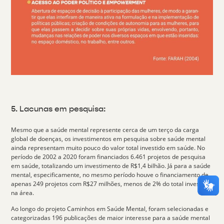
5. Lacunas em pesquisa:
Mesmo que a saúde mental represente cerca de um terço da carga
global de doenças, os investimentos em pesquisa sobre saúde mental
ainda representam muito pouco do valor total investido em saúde. No
período de 2002 a 2020 foram financiados 6.461 projetos de pesquisa
em saúde, totalizando um investimento de R$1,4 bilhão. Já para a saúde
mental, especificamente, no mesmo período houve o financiamento de
apenas 249 projetos com R$27 milhões,
menos de 2% do total investido
na área
.
Ao longo do projeto
Caminhos em Saúde Mental
, foram
selecionadas
e
categorizadas 196 publicações
de maior interesse para a saúde mental