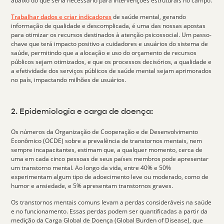
abaixo do que seria necessário para intervenções estruturais no campo.
Trabalhar dados e criar indicadores
de saúde mental, gerando
informação de qualidade e descomplicada, é uma das nossas apostas
para otimizar os recursos destinados à atenção psicossocial. Um passo-
chave que terá impacto positivo a cuidadores e usuários do sistema de
saúde, permitindo que a alocação e uso do orçamento de recursos
públicos sejam otimizados, e que os processos decisórios, a qualidade e
a efetividade dos serviços públicos de saúde mental sejam aprimorados
no país, impactando milhões de usuários.
2. Epidemiologia e carga de doença:
Os números da Organização de Cooperação e de Desenvolvimento
Econômico (OCDE) sobre a prevalência de transtornos mentais, nem
sempre incapacitantes, estimam que, a qualquer momento, cerca de
uma em cada cinco pessoas
de seus países membros pode apresentar
um transtorno mental. Ao longo da vida, entre 40% e 50%
experimentam algum tipo de adoecimento leve ou moderado, como de
humor e ansiedade, e 5% apresentam transtornos graves.
Os transtornos mentais comuns levam a perdas consideráveis na saúde
e no funcionamento. Essas perdas podem ser quantificadas a partir da
medição da
Carga Global de Doenç
a (Global Burden of Disease), que