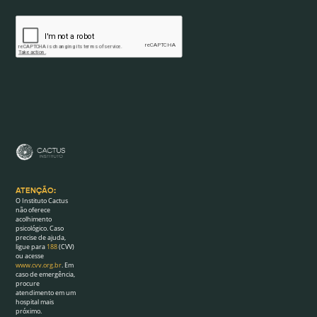
ATENÇÃO:
O Instituto Cactus
não oferece
acolhimento
psicológico. Caso
precise de ajuda,
ligue para
188
(CVV)
ou acesse
www.cvv.org.br
. Em
caso de emergência,
procure
atendimento em um
hospital mais
próximo.