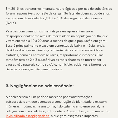
Em 2016, os transtornos mentais, neurológicos e por uso de substâncias
foram responsáveis por 28% da carga não fatal de doenças ou de
anos
vividos com desabilidades (YLD)
, e
10% da carga total de doenças
(DALY)
.
Pessoas com transtornos mentais graves apresentam taxas
desproporcionalmente altas de mortalidade na população adulta, que
vivem em média 10 a 20 anos a menos do que a população em geral.
Esse é principalmente o caso em contextos de baixa e média renda,
devido a doenças evitáveis geralmente não serem reconhecidas e
tratadas, como as cardiovasculares, respiratórias e infecções. Elas
também têm de 2 a 3 ou até 4 vezes mais chances de morrer por
causas não naturais como suicídio, homicídio, acidentes e fatores de
risco para doenças não transmissíveis.
3. Negligências na adolescência:
A adolescência é um período marcado por
transformações
psicossociais
em que acontece a construção da identidade e existem
inúmeras mudanças na anatomia, fisiologia, no ambiente social, na
relação com a sexualidade, entre outros. Apesar disso, é um momento
invisibilizado e negligenciado
, o que gera estigmas e impactos