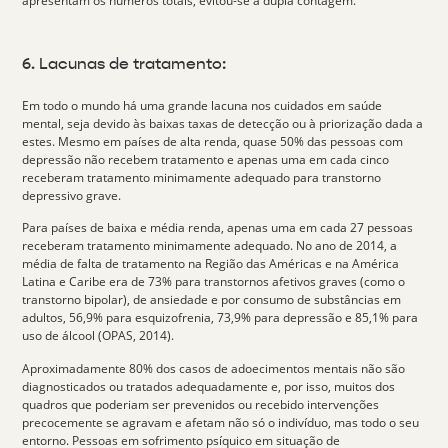
apresentam os números totais, evitou-se a dupla contagem.
6. Lacunas de tratamento:
Em todo o mundo
há uma grande lacuna nos cuidados em saúde
mental
, seja devido às baixas taxas de detecção ou à priorização dada a
estes. Mesmo em países de alta renda, quase 50% das pessoas com
depressão não recebem tratamento e apenas uma em cada cinco
receberam tratamento minimamente adequado para transtorno
depressivo grave.
Para países de baixa e média renda, apenas
uma em cada 27 pessoas
receberam tratamento
minimamente adequado. No ano de 2014, a
média de falta de tratamento na Região das Américas e na América
Latina e Caribe era de 73% para transtornos afetivos graves (como o
transtorno bipolar), de ansiedade e por consumo de substâncias em
adultos, 56,9% para esquizofrenia, 73,9% para depressão e 85,1% para
uso de álcool (OPAS, 2014).
Aproximadamente
80% dos casos
de adoecimentos mentais
não são
diagnosticados ou tratados
adequadamente e, por isso, muitos dos
quadros que poderiam ser prevenidos ou recebido intervenções
precocemente se agravam e afetam não só o indivíduo, mas todo o seu
entorno. Pessoas em sofrimento psíquico em situação de