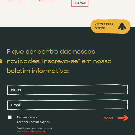
LEIA MAIS
VOLTAR PARA
O TOPO
Fique por dentro das nossas
novidades! Inscreva-se* em nosso
boletim informativo:
Eu concordo em
ENVIAR
receber comunicações.
*Ao informar meus dados, concordo
com a
Política de Privacidade
.