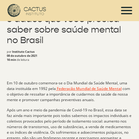
8 dados que você precisa
saber sobre saúde mental
no Brasil
por
Instituto Cactus
08 de outubro de 2021
16 min
de leitura
Em 10 de outubro comemora-se o
Dia Mundial da Saúde Mental,
uma
data instituída em 1992 pela
Federação Mundial de Saúde Mental
com
o objetivo de ressaltar a importância de cuidarmos da saúde da nossa
mente e promover
campanhas preventivas
anuais.
Após um ano e meio da pandemia de Covid-19 no Brasil, essa data se
faz ainda mais importante pois todos sabemos os impactos individuais e
coletivos provocados pelo período de isolamento social: aumento nos
números de transtornos, uso de substâncias, a venda de medicamentos
e os índices de violência. Os sofrimentos e
adoecimentos psíquicos
, no
entanto, não são um fenômeno recente e precisamos aproveitar a