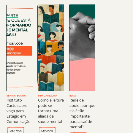
SEM CATEGORIA
SEM CATEGORIA
BLOG
Instituto
Como a leitura
Rede de
Cactus abre
pode se
apoio: por que
vaga para
tornar uma
ela é tão
Estágio em
aliada da
importante
Comunicação
saúde mental
para a saúde
mental?
LEIA MAIS
LEIA MAIS