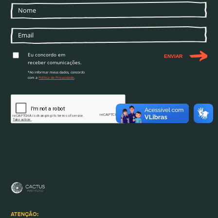
Eu concordo em
ENVIAR
receber comunicações.
*Ao informar meus dados, concordo
com a
Política de Privacidade
.
ATENÇÃO: