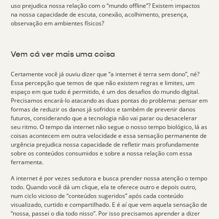
uso prejudica nossa relação com o “mundo offline”? Existem impactos
na nossa capacidade de escuta, conexão, acolhimento, presença,
observação em ambientes físicos?
Vem cá ver mais uma coisa
Certamente você já ouviu dizer que “a internet é terra sem dono”, né?
Essa percepção que temos de que não existem regras e limites, um
espaço em que tudo é permitido, é um dos desafios do mundo digital.
Precisamos encará-lo atacando as duas pontas do problema: pensar em
formas de
reduzir os danos já sofridos
e também de
prevenir danos
futuros
, considerando que a tecnologia não vai parar ou desacelerar
seu ritmo. O tempo da internet não segue o nosso tempo biológico, lá as
coisas acontecem em outra velocidade e essa sensação permanente de
urgência prejudica nossa capacidade de refletir mais profundamente
sobre os conteúdos consumidos e sobre a nossa relação com essa
ferramenta.
A internet é por vezes sedutora e busca prender nossa atenção o tempo
todo. Quando você dá um clique, ela te oferece outro e depois outro,
num ciclo vicioso de “conteúdos sugeridos” após cada conteúdo
visualizado, curtido e compartilhado. E é aí que vem aquela sensação de
“nossa, passei o dia todo nisso”. Por isso precisamos aprender a dizer