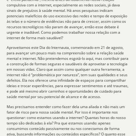
compulsiva com a internet
, especialmente as redes sociais, já dava
sinais de prejuízos à saúde mental. Há anos pesquisas indicam
potenciais malefícios do uso excessivo das redes e tempo de exposição
às telas e o número de evidências não para de crescer, assim como os
recursos tecnológicos não param de avançar, então esse debate é
urgente e inadiável. Como podemos trabalhar nossa relação com a
internet de forma mais saudável?
Aproveitamos este
Dia do Internauta
, comemorado em 21 de agosto,
para avançar um pouco mais na compreensão sobre a relação saúde
mental e internet. Não pretendemos esgotá-lo aqui, mas contribuir para
a construção de
formas seguras e saudáveis
de aproveitar a tecnologia
em nossas vidas. Claro que assim como qualquer outra ferramenta, a
internet não é “problemática por natureza”, tem suas qualidades e seus
defeitos. Ela nos oferece uma infinidade de espaços para compartilhar
ideias e trocar experiências, para expressar sentimentos e até traumas,
e pode até mesmo abrir caminhos e oportunidades de cuidado para
saúde mental por seu potencial de alcance e de acesso.
Mas precisamos entender como
fazer dela uma aliada
e não mais um
fator de risco
para nossa saúde mental. Por isso é importante nos
questionar: como estamos usando a internet? Quantas horas do nosso
tempo são dedicadas à ela? Pra que estamos usando: apenas
consumimos conteúdo passivamente ou nos conectamos de forma
ativa, buscando informações ou conteúdos específicos? O quanto esse