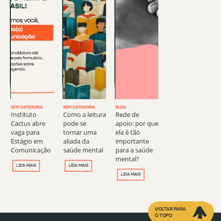
SEM CATEGORIA
SEM CATEGORIA
BLOG
Instituto
Como a leitura
Rede de
Cactus abre
pode se
apoio: por que
vaga para
tornar uma
ela é tão
Estágio em
aliada da
importante
Comunicação
saúde mental
para a saúde
mental?
LEIA MAIS
LEIA MAIS
LEIA MAIS
VOLTAR PARA
O TOPO