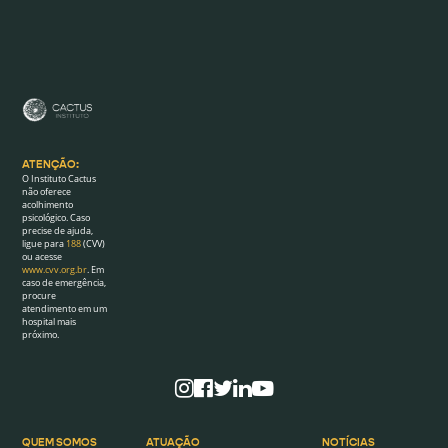
ATENÇÃO:
O Instituto Cactus
não oferece
acolhimento
psicológico. Caso
precise de ajuda,
ligue para
188
(CVV)
ou acesse
www.cvv.org.br
. Em
caso de emergência,
procure
atendimento em um
hospital mais
próximo.
QUEM SOMOS
ATUAÇÃO
NOTÍCIAS