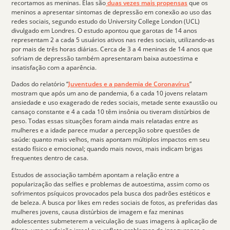
recortamos as
meninas
. Elas são
duas vezes mais propensas
que os
meninos a apresentar sintomas de depressão em conexão ao uso das
redes sociais, segundo estudo do University College London (UCL)
divulgado em Londres. O estudo apontou que garotas de 14 anos
representam 2 a cada 5 usuários ativos nas redes sociais, utilizando-as
por mais de três horas diárias. Cerca de 3 a 4 meninas de 14 anos que
sofriam de depressão também apresentaram baixa autoestima e
insatisfação com a aparência.
Dados do relatório “
Juventudes e a pandemia de Coronavírus
”
mostram que após um ano de pandemia, 6 a cada 10 jovens relatam
ansiedade e uso exagerado de redes sociais, metade sente exaustão ou
cansaço constante e 4 a cada 10 têm insônia ou tiveram distúrbios de
peso. Todas essas situações foram ainda mais relatadas entre as
mulheres e a idade parece mudar a percepção sobre questões de
saúde: quanto mais velhos, mais apontam múltiplos impactos em seu
estado físico e emocional; quando mais novos, mais indicam brigas
frequentes dentro de casa.
Estudos de associação também apontam a relação entre a
popularização das
selfies
e problemas de autoestima, assim como os
sofrimentos psíquicos provocados pela busca dos padrões estéticos
e
de beleza. A busca por
likes
em redes sociais de fotos, as preferidas das
mulheres jovens, causa distúrbios de imagem e faz meninas
adolescentes submeterem a veiculação de suas imagens à aplicação de