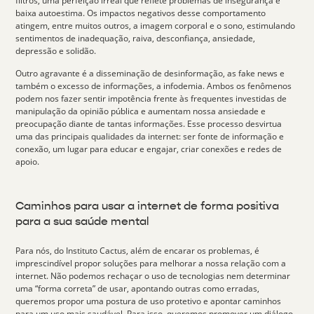
filtros, uma perfeição irreal que reflete problemas de insegurança e
baixa autoestima. Os impactos negativos desse comportamento
atingem, entre muitos outros, a imagem corporal e o sono, estimulando
sentimentos de inadequação, raiva, desconfiança, ansiedade,
depressão e solidão.
Outro agravante é a disseminação de
desinformação
, as
fake news
e
também o excesso de informações, a
infodemia
. Ambos os fenômenos
podem nos fazer sentir impotência frente às frequentes investidas de
manipulação da opinião pública e aumentam nossa ansiedade e
preocupação diante de tantas informações. Esse processo desvirtua
uma das principais qualidades da internet: ser fonte de informação e
conexão, um lugar para educar e engajar, criar conexões e redes de
apoio.
Caminhos para usar a internet de forma positiva
para a sua saúde mental
Para nós, do Instituto Cactus, além de encarar os problemas, é
imprescindível propor soluções para melhorar a nossa relação com a
internet. Não podemos rechaçar o uso de tecnologias nem determinar
uma “forma correta” de usar, apontando outras como erradas,
queremos propor uma postura de
uso protetivo
e apontar caminhos
para um uso mais saudável. Para isso, queremos promover um diálogo