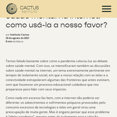
Saúde mental na internet:
como usá-la a nosso favor?
por
Instituto Cactus
20 de agosto de 2021
8 min
de leitura
Temos falado bastante sobre como a pandemia colocou luz ao debate
sobre saúde mental. Com isso, se intensificaram também as discussões
sobre
saúde mental na internet
, um tema extremamente pertinente em
tempos de isolamento social, em que a nossa relação com as telas e a
conectividade extrapolaram algumas das fronteiras que antes existiam,
sem que houvesse um processo educacional cuidadoso que nos
preparasse para lidar com seus impactos.
Como nada em excesso faz bem, com a internet não poderia ser
diferente: os
adoecimentos e sofrimentos psíquicos
provocados pelo
consumo excessivo de tecnologias e telas em geral virou uma
preocupação de muita gente. Mas é engano pensar que esse problema
é “efeito pandemia”, mesmo antes do isolamento nossa
relação