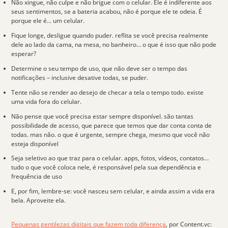
Não xingue, não culpe e não brigue com o
celular
. Ele é indiferente aos
seus sentimentos, se a bateria acabou, não é porque ele te odeia. É
porque ele é… um celular.
Fique longe
, desligue quando puder. reflita se você precisa realmente
dele ao lado da cama, na mesa, no banheiro… o que é isso que não pode
esperar?
Determine o seu tempo de uso, que não deve ser o tempo das
notificações
– inclusive desative todas, se puder.
Tente não se render ao desejo de
checar a tela
o tempo todo. existe
uma vida fora do celular.
Não pense que você precisa estar sempre
disponível
. são tantas
possibilidade de acesso, que parece que temos que dar conta conta de
todas. mas não. o que é urgente, sempre chega, mesmo que você não
esteja disponível
Seja seletivo
ao que traz para o celular. apps, fotos, vídeos, contatos…
tudo o que você coloca nele, é responsável pela sua dependência e
frequência de uso
E, por fim, lembre-se: você nasceu sem celular, e ainda assim a vida era
bela.
Aproveite ela
.
Pequenas gentilezas digitais que fazem toda diferença
, por
Content.vc
: