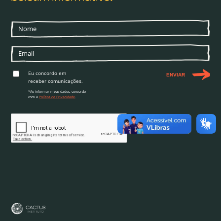
Eu concordo em
ENVIAR
receber comunicações.
*Ao informar meus dados, concordo
com a
Política de Privacidade
.