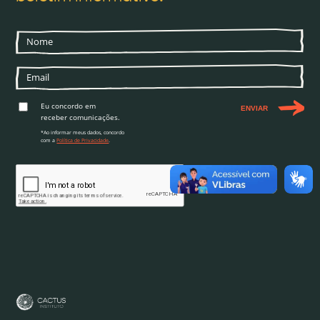
Eu concordo em
ENVIAR
receber comunicações.
*Ao informar meus dados, concordo
com a
Política de Privacidade
.