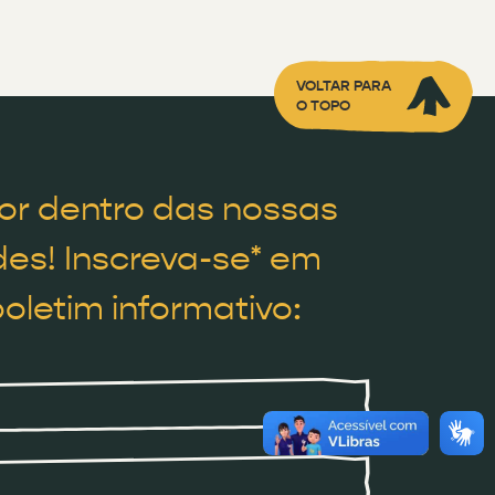
VOLTAR PARA
O TOPO
or dentro das nossas
es! Inscreva-se* em
oletim informativo: