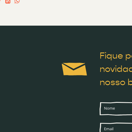
Fique p
novidad
nosso b