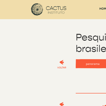
HOM
Pesqui
brasil
panorama
VOLTAR