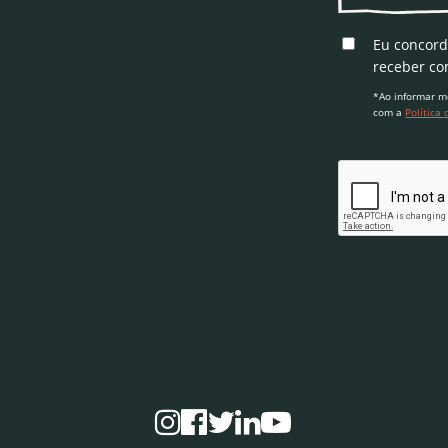
Eu concor
receber co
*Ao informar m
com a
Política