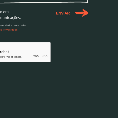
do em
ENVIAR
municações.
eus dados, concordo
 de Privacidade
.