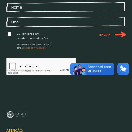
Eu concordo em
ENVIAR
receber comunicações.
*Ao informar meus dados, concordo
com a
Política de Privacidade
.
ATENÇÃO: