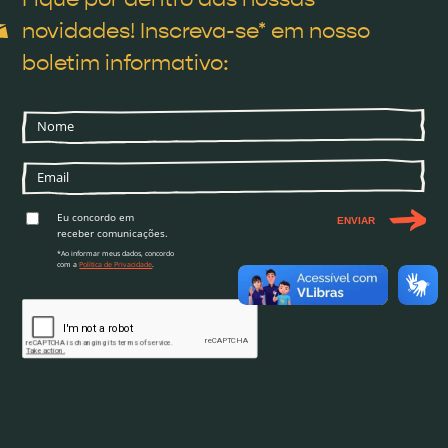
novidades! Inscreva-se* em nosso
boletim informativo:
Eu concordo em
ENVIAR
receber comunicações.
*Ao informar meus dados, concordo
com a
Política de Privacidade
.