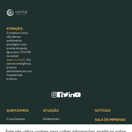
ATENÇÃO:
O Instituto Cactus
não oferece
acolhimento
psicológico. Caso
precise de ajuda,
ligue para
188
(CVV)
ou acesse
www.cvv.org.br
. Em
caso de emergência,
procure
atendimento em um
hospital mais
próximo.
QUEM SOMOS
ATUAÇÃO
NOTÍCIAS
O que fazemos
Adolescentes
SALA DE IMPRENSA
O que defendemos
Mulheres
AGENDA
Este site utiliza cookies para colher informações analíticas sobre