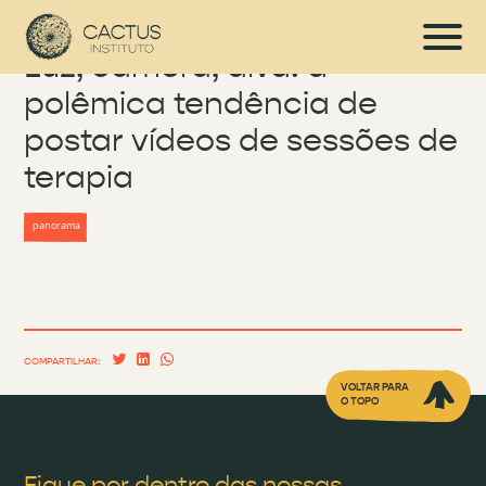
Luz, câmera, divã: a
polêmica tendência de
postar vídeos de sessões de
terapia
panorama
COMPARTILHAR:
VOLTAR PARA
O TOPO
Fique por dentro das nossas