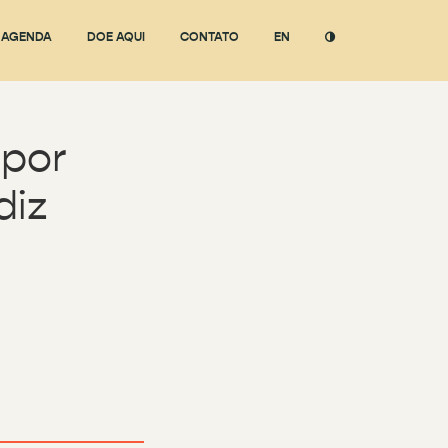
AGENDA
DOE AQUI
CONTATO
EN
 por
diz