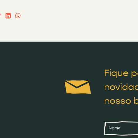
Fique p
novidad
nosso b