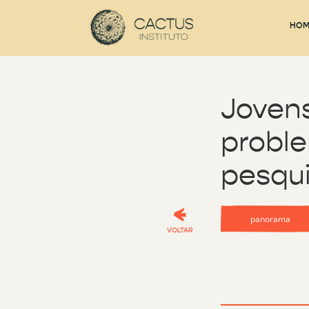
HOM
Jovens
proble
pesqu
panorama
VOLTAR