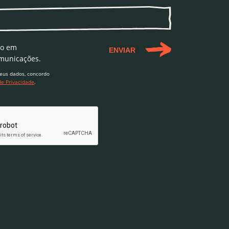
do em
ENVIAR
municações.
eus dados, concordo
 de Privacidade
.