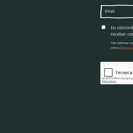
Eu concor
receber co
*Ao informar m
com a
Política