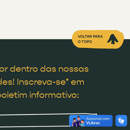
VOLTAR PARA
O TOPO
or dentro das nossas
es! Inscreva-se* em
oletim informativo: