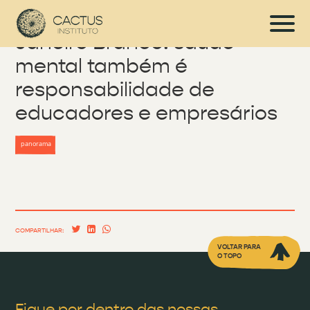
Janeiro Branco: saúde
mental também é
responsabilidade de
educadores e empresários
panorama
COMPARTILHAR:
VOLTAR PARA
O TOPO
Fique por dentro das nossas