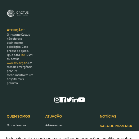
ATENÇÃO:
O Instituto Cactus
não oferece
acolhimento
psicológico. Caso
precise de ajuda,
ligue para
188
(CVV)
ou acesse
www.cvv.org.br
. Em
caso de emergência,
procure
atendimento em um
hospital mais
próximo.
QUEM SOMOS
ATUAÇÃO
NOTÍCIAS
O que fazemos
Adolescentes
SALA DE IMPRENSA
O que defendemos
Mulheres
AGENDA
Este site utiliza cookies para colher informações analíticas sobre