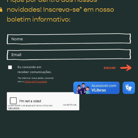
novidades! Inscreva-se* em nosso
boletim informativo:
Eu concordo em
ENVIAR
receber comunicações.
*Ao informar meus dados, concordo
com a
Política de Privacidade
.