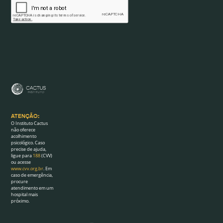
ATENÇÃO:
O Instituto Cactus
não oferece
acolhimento
psicológico. Caso
precise de ajuda,
ligue para
188
(CVV)
ou acesse
www.cvv.org.br
. Em
caso de emergência,
procure
atendimento em um
hospital mais
próximo.