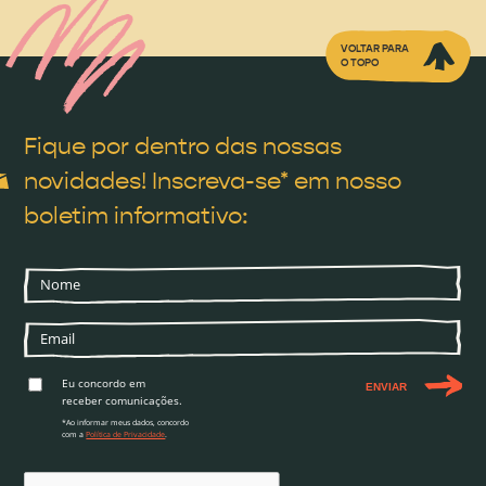
VOLTAR PARA
O TOPO
Fique por dentro das nossas
novidades! Inscreva-se* em nosso
boletim informativo:
Eu concordo em
ENVIAR
receber comunicações.
*Ao informar meus dados, concordo
com a
Política de Privacidade
.