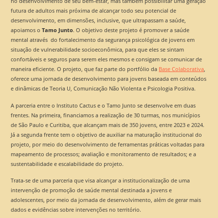
no desenvolvimento de seu bem-estar, mas também possibilitar uma geração
futura de adultos mais próxima de alcançar todo seu potencial de
desenvolvimento, em dimensões, inclusive, que ultrapassam a saúde,
apoiamos o
Tamo Junto
. O objetivo deste projeto é promover a saúde
mental através do fortalecimento da segurança psicológica de jovens em
situação de vulnerabilidade socioeconômica, para que eles se sintam
confortáveis e seguros para serem eles mesmos e consigam se comunicar de
maneira eficiente. O projeto, que faz parte do portfólio da
Base Colaborativa
,
oferece uma jornada de desenvolvimento para jovens baseada em conteúdos
e dinâmicas de Teoria U, Comunicação Não Violenta e Psicologia Positiva.
A parceria entre o Instituto Cactus e o Tamo Junto se desenvolve em duas
frentes. Na primeira, financiamos a realização de 30 turmas, nos municípios
de São Paulo e Curitiba, que alcançam mais de 350 jovens, entre 2023 e 2024.
Já a segunda frente tem o objetivo de auxiliar na maturação institucional do
projeto, por meio do desenvolvimento de ferramentas práticas voltadas para
mapeamento de processos; avaliação e monitoramento de resultados; e a
sustentabilidade e escalabilidade do projeto.
Trata-se de uma parceria que visa alcançar a institucionalização de uma
intervenção de promoção de saúde mental destinada a jovens e
adolescentes, por meio da jornada de desenvolvimento, além de gerar mais
dados e evidências sobre intervenções no território.