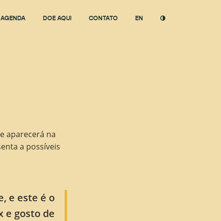
AGENDA
DOE AQUI
CONTATO
EN
 e aparecerá na
enta a possíveis
, e este é o
 e gosto de