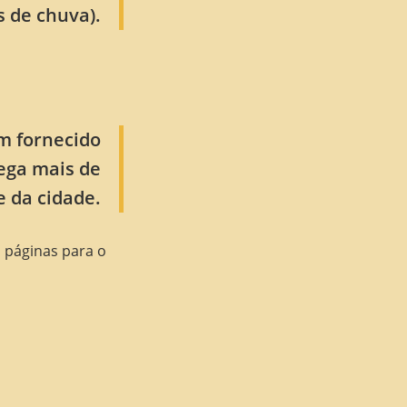
s de chuva).
m fornecido
rega mais de
e da cidade.
s páginas para o