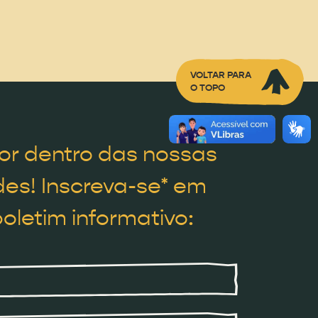
VOLTAR PARA
O TOPO
or dentro das nossas
es! Inscreva-se* em
oletim informativo: