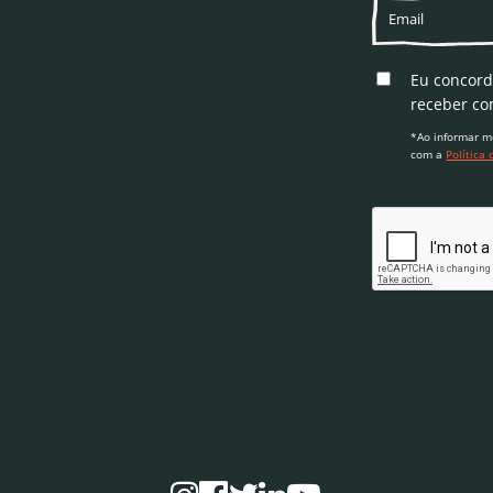
Eu concor
receber co
*Ao informar m
com a
Política