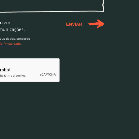
do em
ENVIAR
municações.
eus dados, concordo
 de Privacidade
.