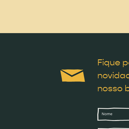
Fique p
novidad
nosso b