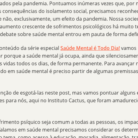
ados pela pandemia. Pontuamos inúmeras vezes que, por 
s consequências do isolamento social, precisamos reconhe
 e não, exclusivamente, um efeito da pandemia. Nossa socie
aumento crescente de sofrimentos psicológicos há muito 
 o debate sobre saúde mental entrou em pauta de forma defin
onteúdo da série especial
Saúde Mental é Todo Dia!
vamos 
ar porque a saúde mental já ocupa, ainda que silenciosamen
s vidas todos os dias, de forma permanente. Para avançar 
ado em saúde mental é preciso partir de algumas premissas
enção de esgotá-las neste post, mas vamos pontuar alguns
es para nós, aqui no
Instituto Cactus
, que foram amadureci
rimento psíquico seja comum a todas as pessoas, os impac
alamos em saúde mental precisamos considerar os
determ
 tema, como acesso à educação, moradia, alimentação, tra