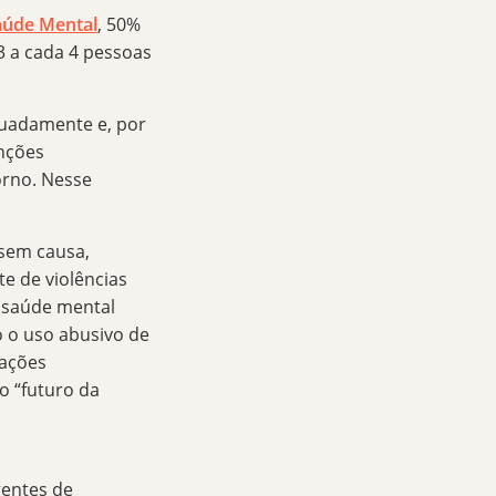
úde Mental
, 50%
3 a cada 4 pessoas
uadamente e, por
enções
orno. Nesse
 sem causa,
te de violências
a saúde mental
 o uso abusivo de
lações
o “futuro da
gentes de