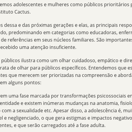
gemos adolescentes e mulheres como públicos prioritários 
stituto Cactus
.
res dessa e das próximas gerações e elas, as principais resp
dado, predominando em categorias como educadoras, enferm
ém de referências em seus núcleos familiares. São importante
ecebido uma atenção insuficiente.
 públicos ilustra como um olhar cuidadoso, empático e dir
trata de olhar para públicos específicos. Entendemos que 
ntes que merecem ser priorizadas na compreensão e abor
 em alguns pontos:
ivem uma fase marcada por
transformações psicossociais
em
entidade e existem inúmeras mudanças na anatomia, fisiol
ão com a sexualidade etc. Apesar disso, a adolescência é, mu
l e negligenciado, o que gera estigmas e impactos negativ
entes, e que serão carregados até a fase adulta.