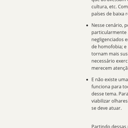
cultura, etc. Co
países de baixa
Nesse cenário, p
particularmente 
negligenciados 
de homofobia; e
tornam mais susc
necessário
exerc
merecem atenção
E não existe uma
funciona para t
desse tema. Para
viabilizar olhar
se deve atuar.
Partindo dessas