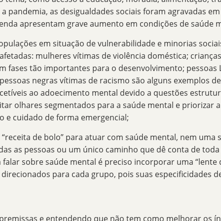
m a pandemia, as desigualdades sociais foram agravadas e
 renda apresentam grave aumento em condições de saúde m
opulações em situação de vulnerabilidade e minorias sociai
afetadas: mulheres vítimas de violência doméstica; criança
em fases tão importantes para o desenvolvimento; pessoas
 pessoas negras vítimas de racismo são alguns exemplos d
etíveis ao adoecimento mental devido a questões estrutura
itar olhares segmentados
para a saúde mental e priorizar 
 e cuidado de forma emergencial;
 “receita de bolo” para atuar com saúde mental, nem uma 
odas as pessoas ou um único caminho que dê conta de toda
 falar sobre saúde mental é preciso incorporar uma “
lente
es direcionados para cada grupo, pois suas especificidade
 premissas e entendendo que não tem como melhorar os ín