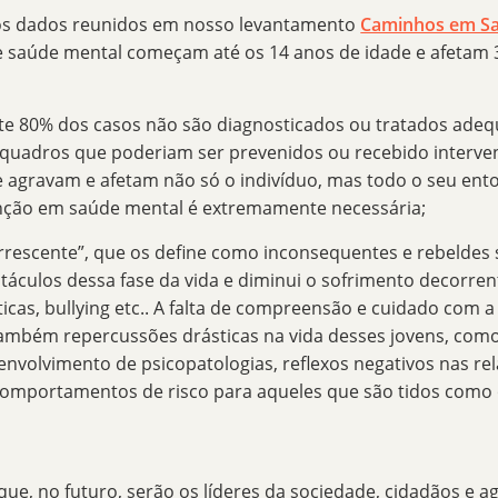
os dados reunidos em nosso levantamento
Caminhos em Sa
e saúde mental começam até os 14 anos de idade e afetam 
 80% dos casos não são diagnosticados ou tratados adeq
s quadros que poderiam ser prevenidos ou recebido interv
 agravam e afetam não só o indivíduo, mas todo o seu ent
enção em saúde mental é extremamente necessária;
rrescente”, que os define como inconsequentes e rebeldes
stáculos dessa fase da vida e diminui o sofrimento decorren
icas, bullying etc.. A falta de compreensão e cuidado com 
também repercussões drásticas na vida desses jovens, como
envolvimento de psicopatologias, reflexos negativos nas re
comportamentos de risco para aqueles que são tidos como 
 que, no futuro, serão os líderes da sociedade, cidadãos e a