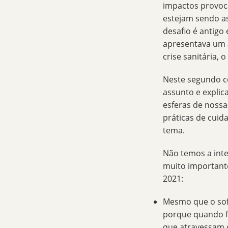
impactos provoc
estejam sendo a
desafio é antigo
apresentava um 
crise sanitária,
Neste segundo c
assunto e explic
esferas de nossa
práticas de cuid
tema.
Não temos a int
muito important
2021:
Mesmo que o sof
porque quando f
que atravessam o