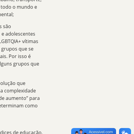
m todo o mundo e
ental;
s são
s e adolescentes
 LGBTQIA+ vítimas
e grupos que se
is. Por isso é
alguns grupos que
solução que
 a complexidade
 de aumento
” para
s determinam como
dices de educação,