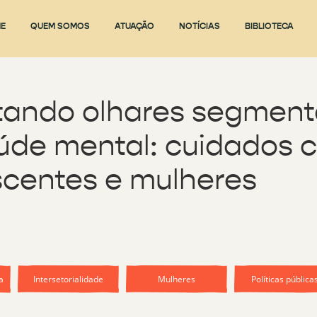
E
QUEM SOMOS
ATUAÇÃO
NOTÍCIAS
BIBLIOTECA
itando olhares segmen
úde mental: cuidados 
scentes e mulheres
a
Intersetorialidade
Mulheres
Políticas pública