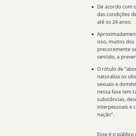
De acordo com 
das condições d
até os 24 anos;
Aproximadamente
isso, muitos do
precocemente se
sentido, a prev
O rótulo de “abo
naturaliza os ob
sexuais e domést
nessa fase tem 
substâncias, des
interpessoais e 
nação”.
Esse é o público