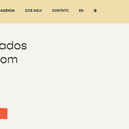
AGENDA
DOE AQUI
CONTATO
EN
tados
com
s