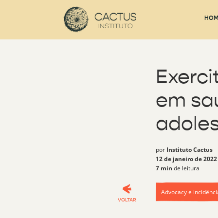
HOM
Exerc
em sa
adole
por
Instituto Cactus
12 de janeiro de 2022
7 min
de leitura
Advocacy e incidênci
VOLTAR