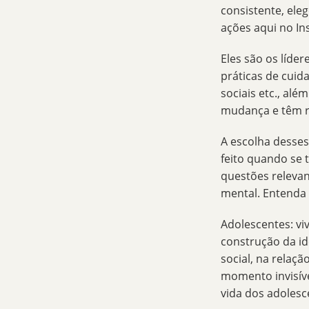
consistente, ele
ações aqui no
In
Eles são os líde
práticas de cui
sociais etc., al
mudança e têm r
A escolha desses
feito quando se 
questões releva
mental. Entenda
Adolescentes
: v
construção da id
social, na relaç
momento invisíve
vida dos adolesc