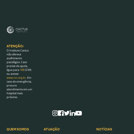
ATENÇÃO:
O Instituto Cactus
não oferece
acolhimento
psicológico. Caso
precise de ajuda,
ligue para
188
(CVV)
ou acesse
www.cvv.org.br
. Em
caso de emergência,
procure
atendimento em um
hospital mais
próximo.
QUEM SOMOS
ATUAÇÃO
NOTÍCIAS