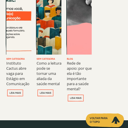
SEM CATEGORIA
SEM CATEGORIA
BLOG
Instituto
Como a leitura
Rede de
Cactus abre
pode se
apoio: por que
vaga para
tornar uma
ela é tão
Estágio em
aliada da
importante
Comunicação
saúde mental
para a saúde
mental?
LEIA MAIS
LEIA MAIS
LEIA MAIS
VOLTAR PARA
O TOPO