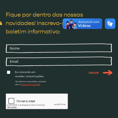
Fique por dentro das nossas
novidades! Inscreva-se* em nosso
boletim informativo:
Eu concordo em
ENVIAR
receber comunicações.
*Ao informar meus dados, concordo
com a
Política de Privacidade
.