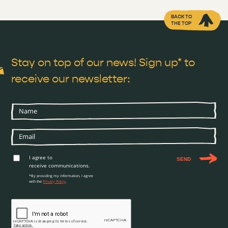
BACK TO
THE TOP
Stay on top of our news! Sign up* to
receive our newsletter:
I agree to
SEND
receive communications.
*By providing my information, I agree
with the
Privacy Policy
.