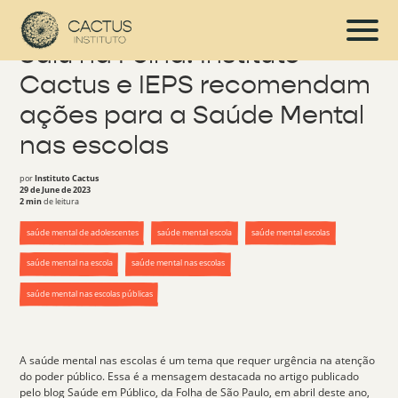
Saiu na Folha: Instituto
Cactus e IEPS recomendam
ações para a Saúde Mental
nas escolas
por
Instituto Cactus
29 de June de 2023
2 min
de leitura
saúde mental de adolescentes
saúde mental escola
saúde mental escolas
saúde mental na escola
saúde mental nas escolas
saúde mental nas escolas públicas
A
saúde mental nas escolas
é um tema que requer urgência na atenção
do poder público. Essa é a mensagem destacada no artigo publicado
pelo blog Saúde em Público, da Folha de São Paulo, em abril deste ano,