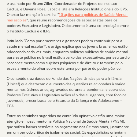
e assinado por Bruno Ziller, Coordenador de Projetos do Instituto
Cactus, e Dayana Rosa, Especialista em Relações Institucionais do IEPS.
O texto faz menção à cartilha “
10 ações para políticas de Saúde Mental
nas escolas
“, que reúne recomendações de especialistas para os
poderes Executivo e Legislativo. O documento é uma co-produção entre
o Instituto Cactus e o IEPS.
Intitulado “Como parlamentares e gestores podem contribuir para a
saúde mental escolar?”, o artigo explica que os jovens brasileiros estão
adoecendo cada vez mais, enquanto políticas públicas de saúde mental
para este público no Brasil estão abaixo das expectativas, por seu tardio
reconhecimento como
sujeitos psíquicos
e de direito e também pelo
esvaziamento do olhar sobre este tema por parte do poder público.
O conteúdo traz dados do Fundo das Nações Unidas para a Infância
(Unicef) que destacam o aumento das questões relacionadas à saúde
mental nos últimos anos, agravados durante a pandemia, e cobra dos
Poderes Executivo e Legislativo ações rápidas e urgentes, com foco na
juventude
, preconizada pelo Estatuto da Criança e do Adolescente –
ECA.
Entre os caminhos sugeridos no conteúdo opinativo estão uma maior
atenção e investimento na Política Nacional de Saúde Mental (PNSM),
que sofreu baixas sensíveis no orçamento nos últimos anos, justamente
em um período crítico de isolamento social. Os especialistas orientam