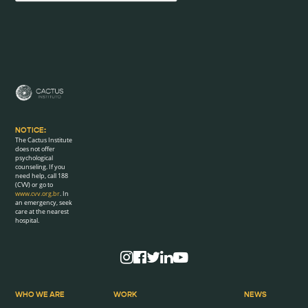
NOTICE:
The Cactus Institute
does not offer
psychological
counseling. If you
need help, call 188
(CVV) or go to
www.cvv.org.br
. In
an emergency, seek
care at the nearest
hospital.
WHO WE ARE
WORK
NEWS