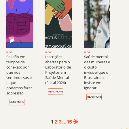
BLOG
BLOG
BLOG
Solidão em
Inscrições
Saúde mental
tempos de
abertas para o
das mulheres e
conexão: por
Laboratório de
o custo
que nos
Projetos em
invisível que o
sentimos sós e
Saúde Mental
Brasil ainda
o que
(Edital 2026)
insiste em
podemos fazer
ignorar
READ MORE
sobre isso
READ MORE
READ MORE
1
2
3
...
15