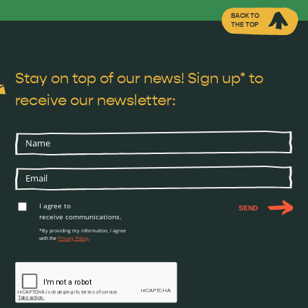
BACK TO
THE TOP
Stay on top of our news! Sign up* to
receive our newsletter:
I agree to
SEND
receive communications.
*By providing my information, I agree
with the
Privacy Policy
.