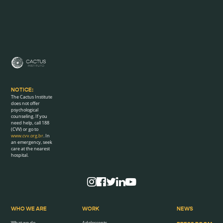
NOTICE:
The Cactus Institute
does not offer
psychological
counseling. If you
need help, call 188
(CVV) or go to
www.cvv.org.br
. In
an emergency, seek
care at the nearest
hospital.
WHO WE ARE
WORK
NEWS
What we do
Adolescents