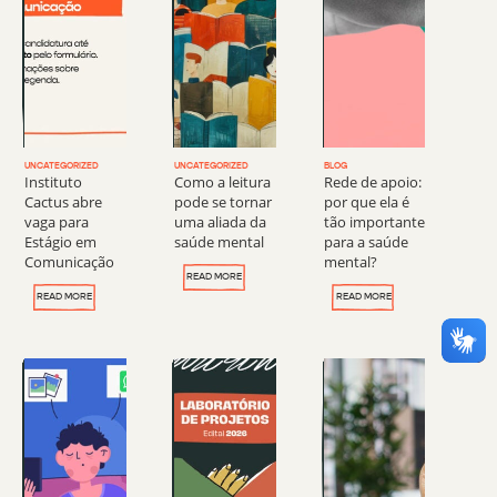
UNCATEGORIZED
UNCATEGORIZED
BLOG
Instituto
Como a leitura
Rede de apoio:
Cactus abre
pode se tornar
por que ela é
vaga para
uma aliada da
tão importante
Estágio em
saúde mental
para a saúde
Comunicação
mental?
READ MORE
READ MORE
READ MORE