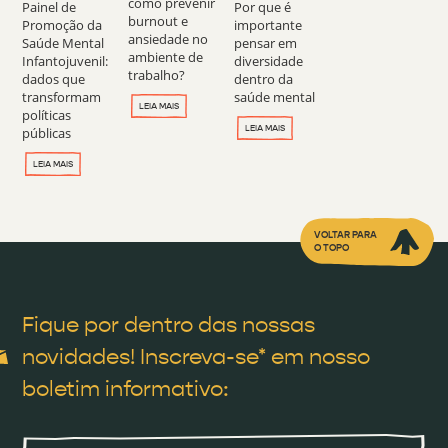
como prevenir
Painel de
Por que é
burnout e
Promoção da
importante
ansiedade no
Saúde Mental
pensar em
ambiente de
Infantojuvenil:
diversidade
trabalho?
dados que
dentro da
transformam
saúde mental
LEIA MAIS
políticas
LEIA MAIS
públicas
LEIA MAIS
VOLTAR PARA
O TOPO
Fique por dentro das nossas
novidades! Inscreva-se* em nosso
boletim informativo: