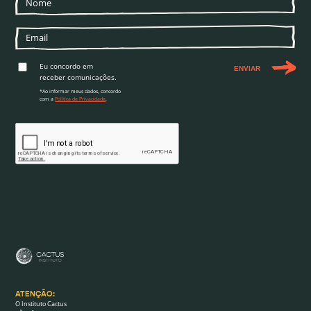
Eu concordo em
ENVIAR
receber comunicações.
*Ao informar meus dados, concordo
com a
Política de Privacidade
.
ATENÇÃO:
O Instituto Cactus