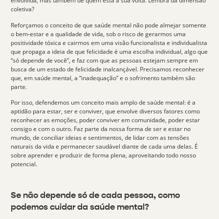
envolvida, mas também de quem está à sua volta. Lembra da dimensão
coletiva?
Reforçamos o conceito de que saúde mental não pode almejar somente
o bem-estar e a qualidade de vida, sob o risco de gerarmos uma
positividade tóxica
e cairmos em uma visão funcionalista e individualista
que propaga a ideia de que felicidade é uma escolha individual, algo que
“só depende de você”, e faz com que as pessoas estejam sempre em
busca de um estado de felicidade inalcançável. Precisamos reconhecer
que, em saúde mental, a “inadequação” e o sofrimento também são
parte.
Por isso, defendemos um
conceito mais amplo de saúde mental
: é a
aptidão para estar, ser e conviver, que envolve diversos fatores como
reconhecer as emoções, poder conviver em comunidade, poder estar
consigo e com o outro. Faz parte da nossa forma de ser e estar no
mundo, de conciliar ideias e sentimentos, de lidar com as tensões
naturais da vida e permanecer saudável diante de cada uma delas. É
sobre aprender e produzir de forma plena, aproveitando todo nosso
potencial.
Se não depende só de cada pessoa, como
podemos cuidar da saúde mental?