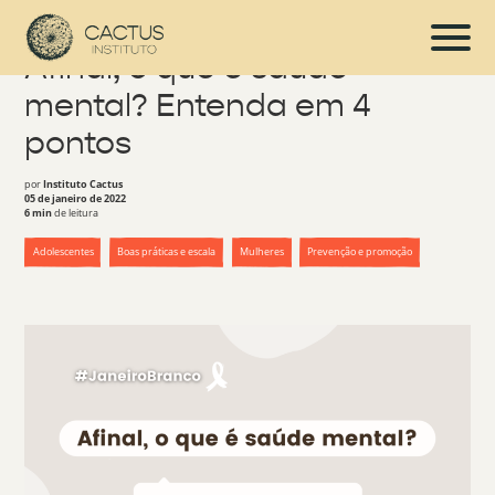
Afinal, o que é saúde
mental? Entenda em 4
pontos
por
Instituto Cactus
05 de janeiro de 2022
6 min
de leitura
Adolescentes
Boas práticas e escala
Mulheres
Prevenção e promoção