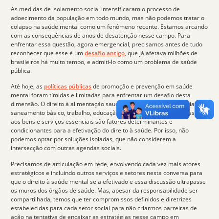
As medidas de isolamento social intensificaram o processo de
adoecimento da população em todo mundo, mas não podemos tratar o
colapso na saúde mental como um fenômeno recente. Estamos arcando
com as consequências de anos de desatenção nesse campo. Para
enfrentar essa questão, agora emergencial, precisamos antes de tudo
reconhecer que esse é um
desafio antigo
, que já afetava milhões de
brasileiros há muito tempo, e admiti-lo como um
problema de saúde
pública
.
Até hoje, as
políticas públicas
de promoção e prevenção em saúde
mental foram tímidas e limitadas para enfrentar um desafio desta
dimensão. O direito à alimentação saudável e adequada, à moradia,
saneamento básico, trabalho, educação, transporte, lazer e o acesso
aos bens e serviços essenciais são fatores determinantes e
condicionantes para a efetivação do direito à saúde. Por isso, não
podemos optar por soluções isoladas, que não considerem a
intersecção com outras agendas sociais
.
Precisamos de articulação em rede, envolvendo cada vez mais atores
estratégicos e incluindo outros serviços e setores nesta conversa para
que o direito à saúde mental seja efetivado e essa discussão ultrapasse
os muros dos órgãos de saúde. Mas, apesar da
responsabilidade ser
compartilhada
, temos que ter compromissos definidos e diretrizes
estabelecidas para cada setor social para não criarmos barreiras de
ação na tentativa de encaixar as estratégias nesse campo em