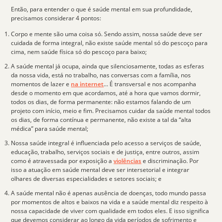
Então, para entender o que é saúde mental em sua profundidade,
precisamos considerar 4 pontos:
Corpo e mente são uma coisa só. Sendo assim, nossa saúde deve ser
cuidada de forma
integral
, não existe saúde mental só do pescoço para
cima, nem saúde física só do pescoço para baixo;
A saúde mental já ocupa, ainda que silenciosamente, todas as esferas
da nossa vida, está no trabalho, nas conversas com a família, nos
momentos de lazer e
na internet
… É transversal e nos acompanha
desde o momento em que acordamos, até a hora que vamos dormir,
todos os dias, de forma permanente: não estamos falando de um
projeto com início, meio e fim. Precisamos
cuidar da saúde mental todos
os dias
, de forma contínua e permanente, não existe a tal da “alta
médica” para saúde mental;
Nossa saúde integral é influenciada pelo acesso a serviços de saúde,
educação, trabalho, serviços sociais e de justiça, entre outros, assim
como é atravessada por exposição a
violências
e discriminação. Por
isso a atuação em saúde mental deve ser
intersetorial
e integrar
olhares de diversas especialidades e setores sociais; e
A saúde mental
não é apenas ausência de doenças
, todo mundo passa
por momentos de altos e baixos na vida e a saúde mental diz respeito à
nossa capacidade de viver com qualidade em todos eles. E isso significa
que devemos considerar ao longo da vida períodos de sofrimento e