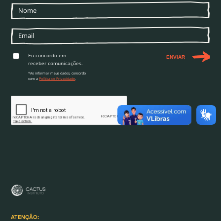
Eu concordo em
ENVIAR
receber comunicações.
*Ao informar meus dados, concordo
com a
Política de Privacidade
.
ATENÇÃO: