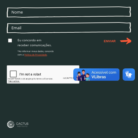
Eu concordo em
ENVIAR
receber comunicações.
*Ao informar meus dados, concordo
com a
Política de Privacidade
.