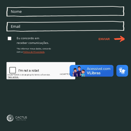
Eu concordo em
ENVIAR
receber comunicações.
*Ao informar meus dados, concordo
com a
Política de Privacidade
.