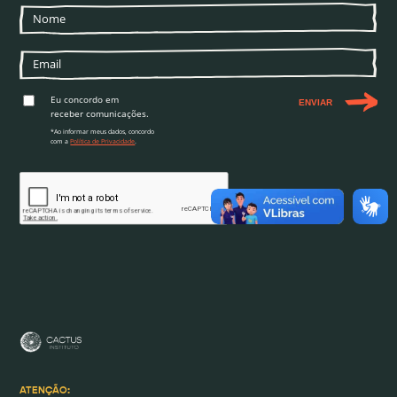
Eu concordo em
ENVIAR
receber comunicações.
*Ao informar meus dados, concordo
com a
Política de Privacidade
.
ATENÇÃO: